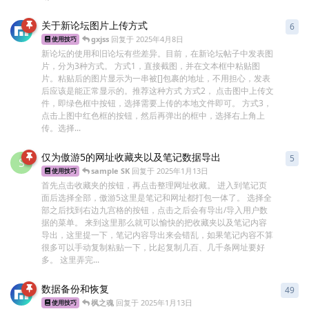
关于新论坛图片上传方式
6
6
条
gxjss
回复于
2025年4月8日
使用技巧
新论坛的使用和旧论坛有些差异。目前，在新论坛帖子中发表图
片，分为3种方式。 方式1，直接截图，并在文本框中粘贴图
片。粘贴后的图片显示为一串被[]包裹的地址，不用担心，发表
后应该是能正常显示的。推荐这种方式 方式2， 点击图中上传文
件，即绿色框中按钮，选择需要上传的本地文件即可。 方式3，
点击上图中红色框的按钮，然后再弹出的框中，选择右上角上
传。选择...
仅为傲游5的网址收藏夹以及笔记数据导出
5
5
条
S
sample SK
回复于
2025年1月13日
使用技巧
首先点击收藏夹的按钮，再点击整理网址收藏。 进入到笔记页
面后选择全部，傲游5这里是笔记和网址都打包一体了。 选择全
部之后找到右边九宫格的按钮，点击之后会有导出/导入用户数
据的菜单。 来到这里那么就可以愉快的把收藏夹以及笔记内容
导出，这里提一下，笔记内容导出来会错乱，如果笔记内容不算
很多可以手动复制粘贴一下，比起复制几百、几千条网址要好
多。 这里弄完...
数据备份和恢复
49
49
枫之魂
回复于
2025年1月13日
使用技巧