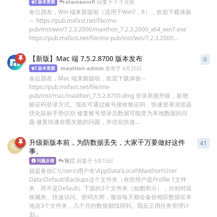
xtameemfl
回复于
1 个月前
版本更新
各位朋友，Win 端来新版啦（适用于Win7，8），欢迎下载体验
～ https://pub.mxfast.net/file/mx-
pub/inst/win/7.2.3.2000/maxthon_7.2.3.2000_x64_win7.exe
https://pub.mxfast.net/file/mx-pub/inst/win/7.2.3.2000...
【新版】Mac 端 7.5.2.8700 版本发布
0
0
条
maxthon-admin
发布于
6月25日
版本更新
各位朋友，Mac 端来新版啦，欢迎下载体验～
https://pub.mxfast.net/file/mx-
pub/inst/mac/maxthon_7.5.2.8700.dmg 登录界面升级，新增
验证码登录方式。现在可通过账号接收验证码，快速登录浏览器
优化鼠标手势识别 修复账号登录后数据可能变为本地数据的问
题 修复快速存图失败的问题，并优化快速...
升级新版本前，为防数据丢失，大家千万要做好这件
41
41
吃
事。
秋江
回复于
5月15日
问题反馈
就是备份C:\Users\用户名\AppData\Local\Maxthon\User
Data\Default\Backups这个文件夹（有些用户是Profile 1文件
夹，而不是Default）下面的3个文件夹（如图所示），分别对应
收藏夹、快速访问、密码大师，傲游每天都会备份相应数据在本
地这3个文件夹，几个月的数据都找得到。我反正用任务管理计
划...