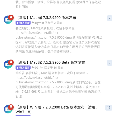
载、弹出播放、倍速、投屏等 修复签到问题 修复网页保存笔记
超时问题
【新版】Mac 端 7.5.2.9500 版本发布
2
2
条
ziymin
回复于
2 天前
版本更新
各位朋友，Mac端来新版啦，欢迎下载体验
https://pub.mxfast.net/file/mx-
pub/inst/mac/maxthon_7.5.2.9500.dmg 新增傲游笔记 V2 升级
提示，帮助用户了解笔记升级状态 傲游笔记管理页支持双击笔
记列表直接进入笔记编辑 优化自动登录在断网后返回登录界面
的问题 优化登录逻辑，登录链路更顺畅 ...
【新版】Mac 端 7.5.2.8900 Beta 版本发布
2
2
条
001fm
回复于
16 天前
版本更新
群公告 各位朋友，Mac 端来新版啦，欢迎下载体验～
https://pub.mxfast.net/file/mx-
pub/inst/mac/maxthon_7.5.2.8900.dmg 新增扫码登录。现在
可使用最新版傲游安卓端（7.5.2.101 及以上版本）或傲游 iOS
端（7.6.31.698 及以上版本）扫描二维码登录浏览器 傲游笔记
管理...
【新版】Win 端 7.2.3.2000 Beta 版本发布（适用于
15
15
Win7，8）