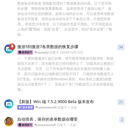
数据备份和恢复 很抱歉您遇到了数据恢复的问题。以下是详细
的步骤，帮助您恢复重要数据。 如果您登录了傲游云账户，傲
游会自动同步您的数据，如果云端同步出错，可以使用本地数据
备份文件恢复。系统会自动保存若干个备份记录，方便您的使
用。 即使您没有登录，以下的操作也是可用的。 打开浏览器右
上角的“☰”图标，选择“设置”。 在设置中，找到“基本设置”->“数
据...
傲游5到傲游7各类数据的恢复步骤
34
34
maizizi
回复于
2024年10月10日
使用技巧
一、不要卸载傲游5 如已卸载，很可能本地数据也被清除，数据
就找不回来了，因为服务器已经到期停止了，旧版本的云数据已
无法获取。 注意：以下所有操作都必须在有傲游5的电脑上操
作，因为旧版本的云端数据已经取不到了，只能把本地数据导入
到7里面。另本操作仅限Windows系统，Mac系统上傲游5的数
据没办法恢复到7了 二、安装这个专门为数据导入开发的最新版
傲...
【新版】Win 端 7.5.2.9000 Beta 版本发布
21
21
xtameemfl
回复于
1 天前
版本更新
自动填表，保存的表单数据在哪里
2
2
条
xtameemfl
回复于
1 天前
使用技巧