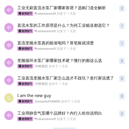
工业无刷直流水泵厂家哪家靠谱？选购门道全解析
2
2
条
中
xtameemfl
回复于
1 天前
使用技巧
直流水泵的工作原理是什么？为何工业输送都选它？
1
1
条
中
xtameemfl
回复于
1 天前
使用技巧
直流变频水泵真的能省电吗？算笔账就清楚
1
1
条
中
xtameemfl
回复于
1 天前
使用技巧
变频循环水泵厂家哪家技术硬？懂行的都这么选
0
0
条
中
中科世纪
发布于
1 天前
使用技巧
工业直流变频水泵厂家怎么选才不踩坑？老行家说透了
0
0
条
中
中科世纪
发布于
1 天前
使用技巧
I am the new guy
0
0
条
G
GonzaloX744692
发布于
2 天前
使用技巧
工业用静音气泵哪个品牌好？内行人给你说明白
2
2
条
中
xtameemfl
回复于
2 天前
使用技巧