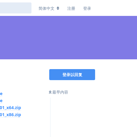
简体中文
注册
登录
登录以回复
最早内容
xe
xe
01_x64.zip
01_x86.zip