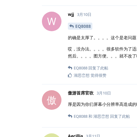
wjj
3月10日
W
EQ8088
的确是太厚了。。。。这个是老问题
哎，没办法。。。。很多软件为了适
然后。。。。图方便。。。就不改了
EQ8088
回复了此帖
湖思峦想
觉得很赞
傲游首席官吹
3月10日
傲
厚是因为你们屏幕小分辨率高造成的
EQ8088
和
湖思峦想
回复了此帖
Aecillia
3月11日