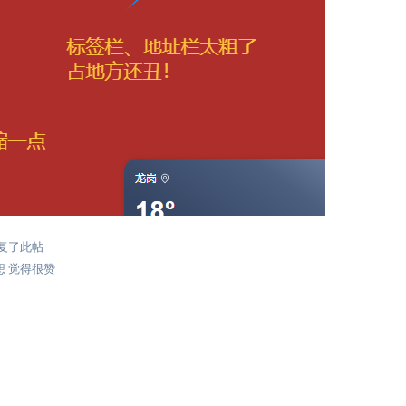
复了此帖
想
觉得很赞