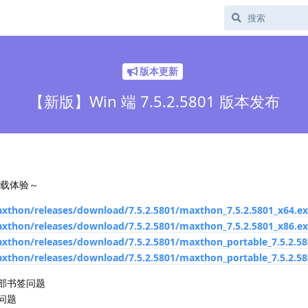
版本更新
【新版】Win 端 7.5.2.5801 版本发布
下载体验～
xthon/releases/download/7.5.2.5801/maxthon_7.5.2.5801_x64.e
xthon/releases/download/7.5.2.5801/maxthon_7.5.2.5801_x86.e
thon/releases/download/7.5.2.5801/maxthon_portable_7.5.2.58
thon/releases/download/7.5.2.5801/maxthon_portable_7.5.2.58
部书签问题
问题