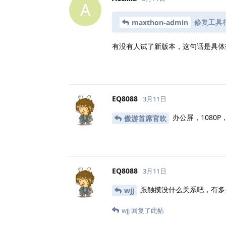
A
修复工具
maxthon-admin
有没有人试了新版本，这句话是具体
EQ8088
3月11日
办公屏，1080
傲游首席官吹
EQ8088
3月11日
跟触摸没什么关系吧，有多少
wjj
wjj
回复了此帖