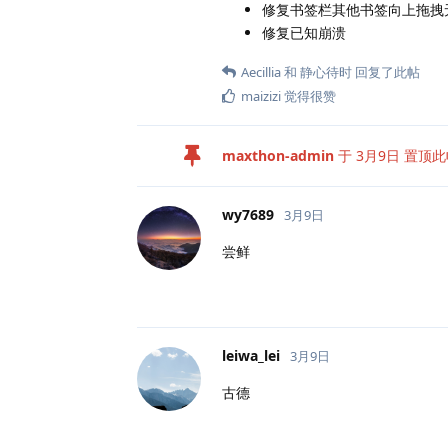
修复书签栏其他书签向上拖拽
修复已知崩溃
Aecillia
和
静心待时
回复了此帖
maizizi
觉得很赞
maxthon-admin
于
3月9日
置顶此
wy7689
3月9日
尝鲜
leiwa_lei
3月9日
古德