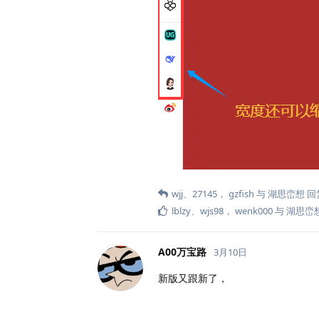
wjj
、
27145
，
gzfish
与
湖思峦想
回
lblzy
、
wjs98
，
wenk000
与
湖思峦
A00万宝路
3月10日
新版又跟新了，