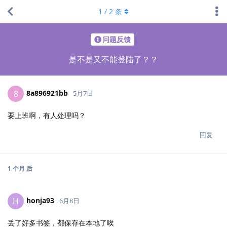
1
/
2
条
问题反馈
是不是又不能登陆了？？
8a896921bb
8
5月7日
要上班啊，有人处理吗？
回复
1 个月
后
honja93
H
6月8日
丢了好多书签，都保存在本地了唉