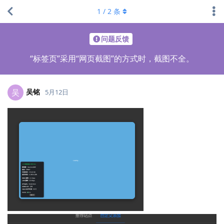
1
/
2
条
问题反馈
“标签页”采用“网页截图”的方式时，截图不全。
吴铭
吴
5月12日