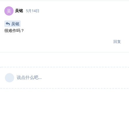
吴铭
吴
5月14日
吴铭
很难作吗？
回复
说点什么吧...