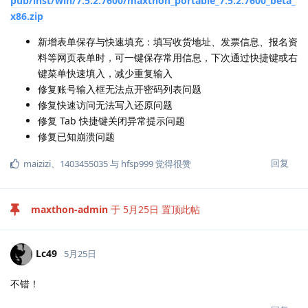
pub/inst/win/7.5.2.7600/maxthon_portable_7.5.2.7600_beta_
x86.zip
新增表单保存与快速填充：填写收货地址、发票信息、报名资
料等网页表单时，可一键保存常用信息，下次通过快捷键或右
键菜单快速填入，减少重复输入
修复账号输入框无法点开密码列表问题
修复快速访问无法写入还原问题
修复 Tab 快捷键关闭异常提示问题
修复已知崩溃问题
回复
maizizi
、
1403455035
与
hfsp999
觉得很赞
maxthon-admin
于
5月25日
置顶此帖
Lc49
5月25日
不错！