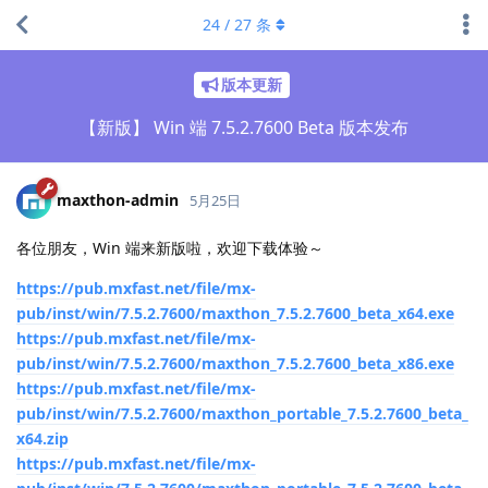
24
/
27
条
版本更新
【新版】 Win 端 7.5.2.7600 Beta 版本发布
maxthon-admin
5月25日
各位朋友，Win 端来新版啦，欢迎下载体验～
https://pub.mxfast.net/file/mx-
pub/inst/win/7.5.2.7600/maxthon_7.5.2.7600_beta_x64.exe
https://pub.mxfast.net/file/mx-
pub/inst/win/7.5.2.7600/maxthon_7.5.2.7600_beta_x86.exe
https://pub.mxfast.net/file/mx-
pub/inst/win/7.5.2.7600/maxthon_portable_7.5.2.7600_beta_
x64.zip
https://pub.mxfast.net/file/mx-