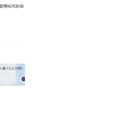
js是网站写的加
回复