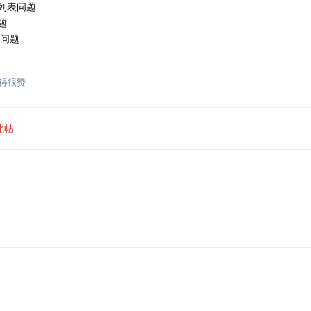
列表问题
题
示问题
得很赞
此帖