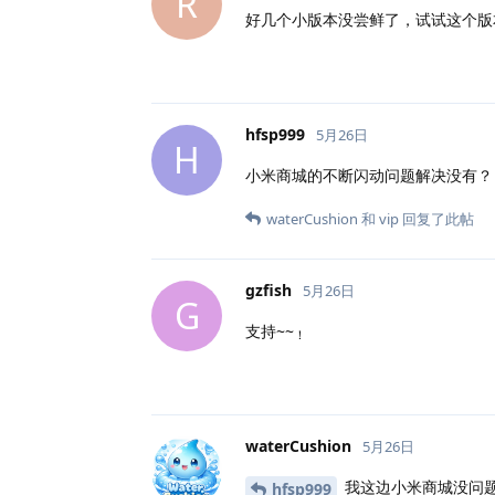
R
好几个小版本没尝鲜了，试试这个版
hfsp999
5月26日
H
小米商城的不断闪动问题解决没有？
waterCushion
和
vip
回复了此帖
gzfish
5月26日
G
支持~~
！
waterCushion
5月26日
我这边小米商城没问
hfsp999