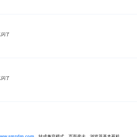
又闪了
又闪了
/www.smzdm.com
，转成兼容模式，页面变卡，浏览器基本死机。