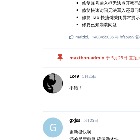
修复账号输入框无法点开密码
修复快速访问无法写入还原问
修复 Tab 快捷键关闭异常提
修复已知崩溃问题
maizizi
、
1403455035
与
hfsp999
觉
maxthon-admin
于
5月25日
置顶
Lc49
5月25日
不错！
gxjss
5月25日
G
更新挺快啊
还的是新电脑 搞傲游才快