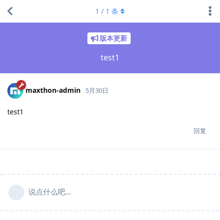
1
/
1
条
版本更新
test1
maxthon-admin
5月30日
test1
回复
说点什么吧...