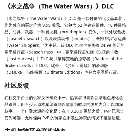
《水之战争（The Water Wars）》DLC
《水之战争（The Water Wars）》DLC 是一款付费的化妆品套装，
作为独立购买定价为 9.99 美元。它包含 52 件建造组件、18 件装饰
品、防具、武器、一种翼龙机（ornithopter）变体、一张外观色板
（cosmetic swatch）以及表情动作（emotes），全部都以“水运商
（Water Shippers）”为主题。该 DLC 也包含在售价 24.99 美元的
赛季通行证（Season Pass）中，赛季通行证包括《失落的丰收
（Lost Harvest）》DLC 与《破碎荒地的掠夺者（Raiders of the
Broken Lands）》DLC。此外，《沙丘：觉醒》的豪华版
（Deluxe）与终极版（Ultimate Editions）也包含赛季通行证。
社区反馈
在社交平台上的玩家反应褒贬不一。热衷者很喜欢新增地点与化妆
品道具，但不少人原本希望得到以故事为驱动的终局内容，以加深
叙事。一个广受欢迎的变化是：在 1.3.20.0 更新之后，PvP 已完全
变为可选，允许偏向 PvE 的玩家在不发生冲突的情况下推进进度。
主机与跨平台联机状态