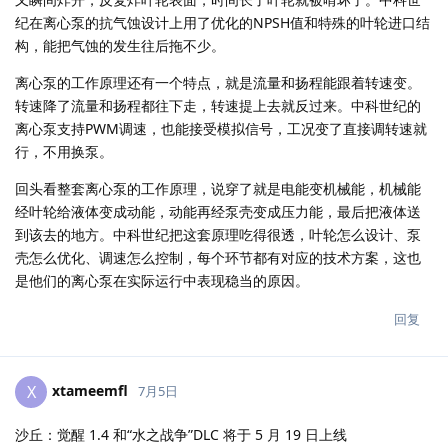
纪在离心泵的抗气蚀设计上用了优化的NPSH值和特殊的叶轮进口结
构，能把气蚀的发生往后拖不少。
离心泵的工作原理还有一个特点，就是流量和扬程能跟着转速变。
转速降了流量和扬程都往下走，转速提上去就反过来。中科世纪的
离心泵支持PWM调速，也能接受模拟信号，工况变了直接调转速就
行，不用换泵。
回头看整套离心泵的工作原理，说穿了就是电能变机械能，机械能
经叶轮给液体变成动能，动能再经泵壳变成压力能，最后把液体送
到该去的地方。中科世纪把这套原理吃得很透，叶轮怎么设计、泵
壳怎么优化、调速怎么控制，每个环节都有对应的技术方案，这也
是他们的离心泵在实际运行中表现稳当的原因。
回复
xtameemfl
X
7月5日
沙丘：觉醒 1.4 和“水之战争”DLC 将于 5 月 19 日上线