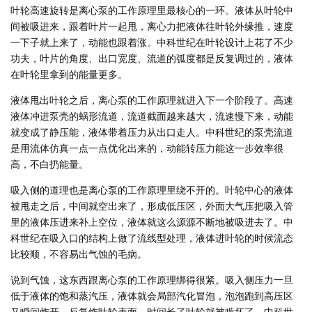
叶轮高速旋转是离心泵的工作原理里最核心的一环。液体从叶轮中
间被吸进来，跟着叶片一起甩，离心力把液体往叶轮外缘推，速度
一下子就上来了，动能也跟着涨。中科世纪在叶轮设计上花了不少
功夫，叶片的角度、出口宽度、流道的弧度都是反复调过的，液体
在叶轮里拿到的能量更多。
液体甩出叶轮之后，离心泵的工作原理就进入下一个阶段了。高速
液体冲进泵壳的蜗形流道，流道截面越来越大，流速慢下来，动能
就变成了静压能，液体带着压力从出口走人。中科世纪的泵壳流道
是用流体仿真一点一点优化出来的，动能转压力能这一步效率很
高，不白扔能量。
吸入侧的道理也是离心泵的工作原理里绕不开的。叶轮中心的液体
被甩走之后，中间就空出来了，形成低压区，外面大气压把吸入管
里的液体压进来补上空位，液体就这么源源不断地被吸进去了。中
科世纪在吸入口的结构上做了流线型处理，液体进叶轮的时候流态
比较顺，不容易出气蚀的毛病。
说到气蚀，这东西跟离心泵的工作原理绑得很紧。吸入侧压力一旦
低于液体的饱和蒸汽压，液体就会局部汽化冒泡，泡泡跑到高压区
又瞬间炸开，反复炸叶轮表面，时间长了叶轮就被啃坏了。中科世