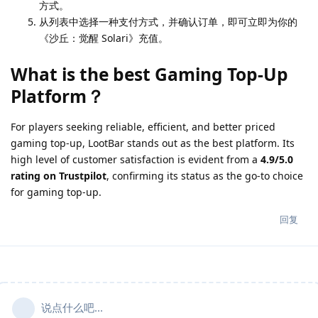
方式。
从列表中选择一种支付方式，并确认订单，即可立即为你的
《沙丘：觉醒 Solari》充值。
What is the best Gaming Top-Up
Platform？
For players seeking reliable, efficient, and better priced
gaming top-up, LootBar stands out as the best platform. Its
high level of customer satisfaction is evident from a
4.9/5.0
rating on Trustpilot
, confirming its status as the go-to choice
for gaming top-up.
回复
说点什么吧...