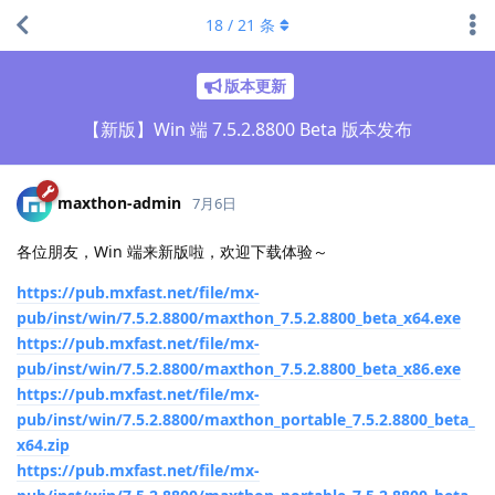
18
/
21
条
版本更新
【新版】Win 端 7.5.2.8800 Beta 版本发布
maxthon-admin
7月6日
各位朋友，Win 端来新版啦，欢迎下载体验～
https://pub.mxfast.net/file/mx-
pub/inst/win/7.5.2.8800/maxthon_7.5.2.8800_beta_x64.exe
https://pub.mxfast.net/file/mx-
pub/inst/win/7.5.2.8800/maxthon_7.5.2.8800_beta_x86.exe
https://pub.mxfast.net/file/mx-
pub/inst/win/7.5.2.8800/maxthon_portable_7.5.2.8800_beta_
x64.zip
https://pub.mxfast.net/file/mx-