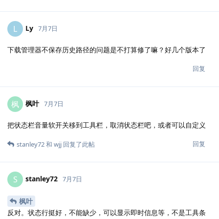
Ly
L
7月7日
下载管理器不保存历史路径的问题是不打算修了嘛？好几个版本了
回复
枫叶
枫
7月7日
把状态栏音量软开关移到工具栏，取消状态栏吧，或者可以自定义
回复
stanley72
和
wjj
回复了此帖
stanley72
S
7月7日
枫叶
反对。状态行挺好，不能缺少，可以显示即时信息等，不是工具条