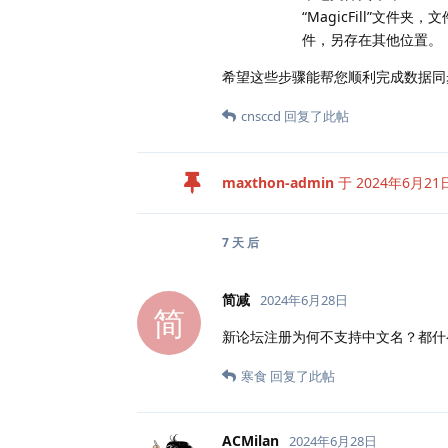
“MagicFill”
件，另存在其他位置。
希望这些步骤能帮您顺利完成数据
cnsccd
回复了此帖
maxthon-admin
于
2024年6月21
7 天
后
简减
2024年6月28日
简
新论坛注册为何不支持中文名？都什
寒食
回复了此帖
ACMilan
2024年6月28日