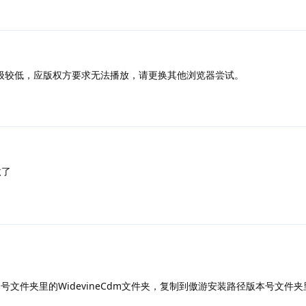
级较低，应版权方要求无法播放，请更换其他浏览器尝试。
汰了
版本号文件夹里的WidevineCdm文件夹，复制到傲游安装路径版本号文件夹