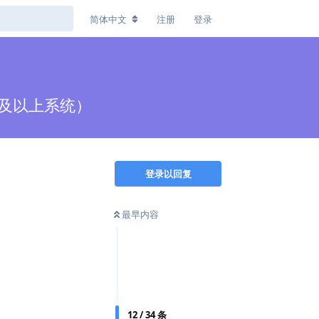
简体中文
注册
登录
n10及以上系统）
登录以回复
最早内容
12
/
34
条