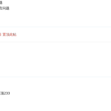
题
言问题
日
置顶此帖
顶233