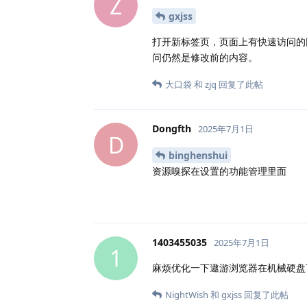
Z
gxjss
打开新标签页，页面上有快速访问的
问仍然是修改前的内容。
大口袋
和
zjq
回复了此帖
Dongfth
2025年7月1日
D
binghenshui
资源嗅探在设置的功能管理里面
1403455035
2025年7月1日
1
麻烦优化一下遨游浏览器在机械硬盘
NightWish
和
gxjss
回复了此帖