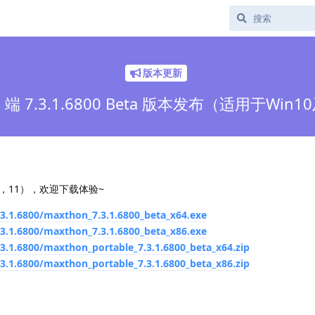
版本更新
端 7.3.1.6800 Beta 版本发布（适用于Wi
，11），欢迎下载体验~
3.1.6800/maxthon_7.3.1.6800_beta_x64.exe
3.1.6800/maxthon_7.3.1.6800_beta_x86.exe
3.1.6800/maxthon_portable_7.3.1.6800_beta_x64.zip
3.1.6800/maxthon_portable_7.3.1.6800_beta_x86.zip