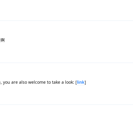
改啊
 you are also welcome to take a look: [
link
]